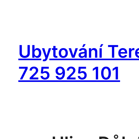
Přeskočit
na
Ubytování Tere
obsah
725 925 101