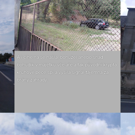
A i cihelna se našla, bohužel anebo snad
bohudík v majetku včelaře a tak původní krypta
kruhové pece spí a vysílá signál tajemna za
brány zahrady.