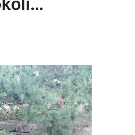
okolí…