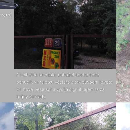
 metrů
A i cihelna se našla, bohužel anebo snad
bohudík v majetku včelaře a tak původní krypta
kruhové pece spí a vysílá signál tajemna za
brány zahrady.