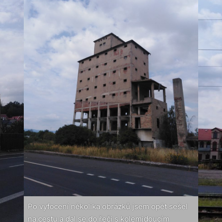
Po vyfocení několika obrázků jsem opět sešel
na cestu a dal se do řeči s kolemjdoucím