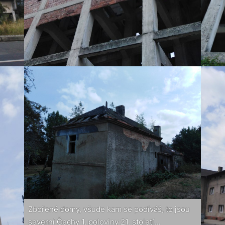
Zbořené domy, všude kam se podíváš, to jsou
severní Čechy 1. poloviny 21. století…