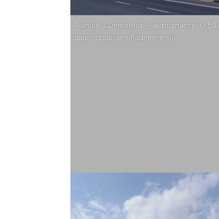
Pivnice u Demetera – jak příznačné. O 50
dále rozebírané nádherné silo.