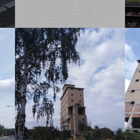
mužem, který mi říkal, že do tohoto mlýna ještě
vozil obilí. Oba jsme zanadávali nad situací a
pak jsme se dali každý svou cestou.