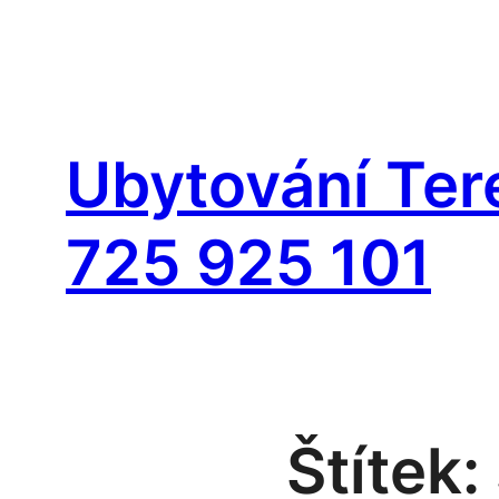
Přeskočit
na
Ubytování Tere
obsah
725 925 101
Štítek: