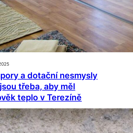
 2025
pory a dotační nesmysly
jsou třeba, aby měl
ověk teplo v Terezíně