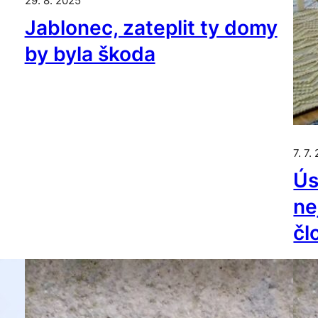
29. 8. 2025
Jablonec, zateplit ty domy
by byla škoda
7. 7.
Ús
ne
čl