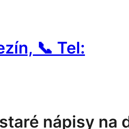
zín, 📞 Tel:
staré nápisy na