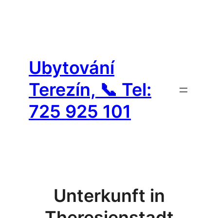
Přeskočit
na
Ubytování
obsah
Terezín, 📞 Tel:
725 925 101
Unterkunft in
Theresienstadt