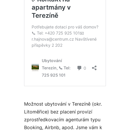
Možnost ubytování v Terezíně (okr.
Litoměřice) bez placení provizí
zprostředkovacím agenturám typu
Booking, Airbnb, apod. Jsme vám k