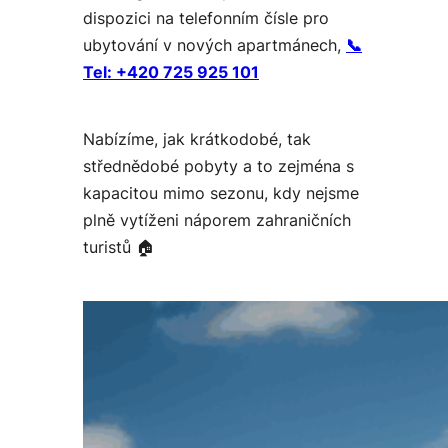
dispozici na telefonním čísle pro
ubytování v nových apartmánech,
📞
Tel:
+420 725 925 101
Nabízíme, jak krátkodobé, tak
střednědobé pobyty a to zejména s
kapacitou mimo sezonu, kdy nejsme
plně vytíženi náporem zahraničních
turistů 🏠