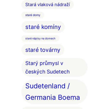
Stará vlaková nádraží
staré domy
staré komíny
staré nápisy na domech
staré továrny
Starý průmysl v
českých Sudetech
Sudetenland /
Germania Boema