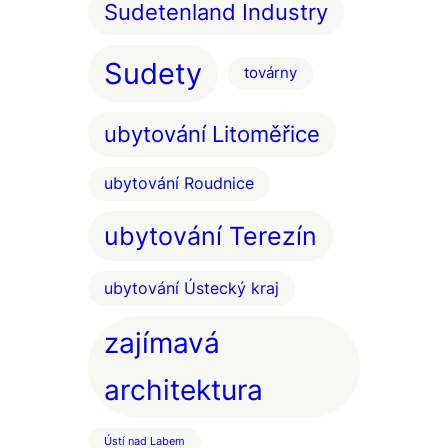
Sudetenland Industry
Sudety
továrny
ubytování Litoměřice
ubytování Roudnice
ubytování Terezín
ubytování Ústecký kraj
zajímavá
architektura
Ústí nad Labem