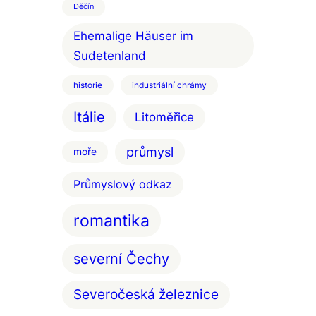
Děčín
Ehemalige Häuser im
Sudetenland
historie
industriální chrámy
Itálie
Litoměřice
průmysl
moře
Průmyslový odkaz
romantika
severní Čechy
Severočeská železnice