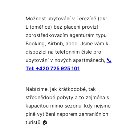
Možnost ubytování v Terezíně (okr.
Litoměřice) bez placení provizí
zprostředkovacím agenturám typu
Booking, Airbnb, apod. Jsme vám k
dispozici na telefonním čísle pro
ubytování v nových apartmánech,
📞
Tel:
+420 725 925 101
Nabízíme, jak krátkodobé, tak
střednědobé pobyty a to zejména s
kapacitou mimo sezonu, kdy nejsme
plně vytíženi náporem zahraničních
turistů 🏠