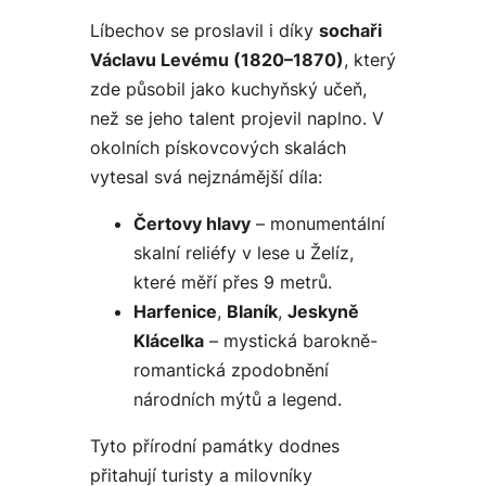
Líbechov se proslavil i díky
sochaři
Václavu Levému (1820–1870)
, který
zde působil jako kuchyňský učeň,
než se jeho talent projevil naplno. V
okolních pískovcových skalách
vytesal svá nejznámější díla:
Čertovy hlavy
– monumentální
skalní reliéfy v lese u Želíz,
které měří přes 9 metrů.
Harfenice
,
Blaník
,
Jeskyně
Klácelka
– mystická barokně-
romantická zpodobnění
národních mýtů a legend.
Tyto přírodní památky dodnes
přitahují turisty a milovníky