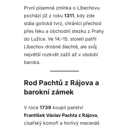
První písemná zmínka o Líbechovu
pochází již z roku
1311
, kdy zde
stála gotická tvrz, chránící přechod
přes řeku a obchodní stezku z Prahy
do Lužice. Ve 14.–15. století patřil
Líbechov drobné šlechtě, ale svůj
největší rozkvět zažil až v období
baroka.
Rod Pachtů z Rájova a
barokní zámek
V roce
1739
koupil panství
František Václav Pachta z Rájova
,
císařský komoří a horlivý mecenáš