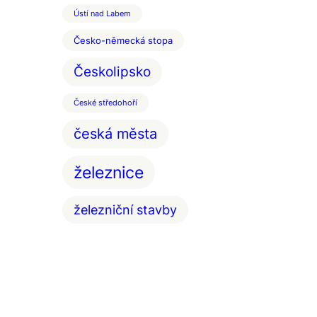
Ústí nad Labem
Česko-německá stopa
Českolipsko
České středohoří
česká města
železnice
železniční stavby