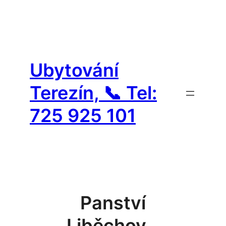
Přeskočit
na
Ubytování
obsah
Terezín, 📞 Tel:
725 925 101
Panství
Liběchov…