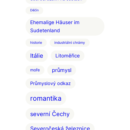
Děčín
Ehemalige Häuser im
Sudetenland
historie
industriální chrámy
Itálie
Litoměřice
průmysl
moře
Průmyslový odkaz
romantika
severní Čechy
Severočeská železnice