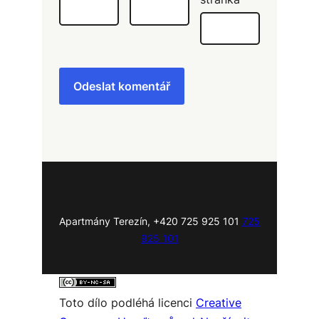
Apartmány Terezín, +420 725 925 101
725
925 101
Toto dílo podléhá licenci
Creative