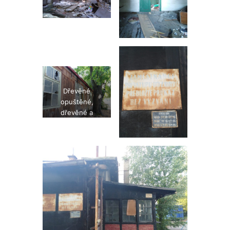
Dřevěné
opuštěné,
dřevěné a
bezdomovci
obývané bývalé
provozní
budovy…