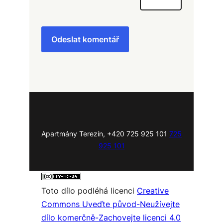
Apartmány Terezín, +420 725 925 101
725
925 101
Toto dílo podléhá licenci
Creative
Commons Uveďte původ-Neužívejte
dílo komerčně-Zachovejte licenci 4.0