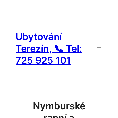
Přeskočit
na
Ubytování
obsah
Terezín, 📞 Tel:
725 925 101
Nymburské
ranní a