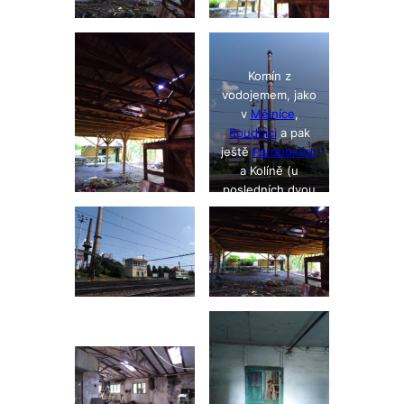
Komín z
vodojemem, jako
v
Mělníce
,
Roudnici
a pak
ještě
Pardubících
a Kolíně (u
posledních dvou
si nejsem jist, ve
kterém z těch
měst).