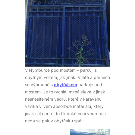
V Nymburce pod mostem – parkuji s
obytným vozem, jak jinak. V létě a parnech
se výhradně s
obytňákem
parkuje pod
mostem. Je to rychlá, mírná úleva v jinak
nesnesitelném vedru, které v karavanu
vzniká vlivem absorbce materiálu, který
jinak sálá poté do hluboké noci vedrem a
nedá se pak v obytňáku spát.