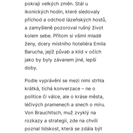
pokraji velkých změn. Stál u
ikonických hodin, které sledovaly
příchod a odchod lázeňských hostů,
a zamyšleně pozoroval rušný život
kolem sebe. Přitom si všiml mladé
ženy, dcery místního hoteliéra Emila
Barucha, jejíž půvab a klid v očích
jako by byly závanem jiné, lepší
doby.
Podle vyprávění se mezi nimi strhla
krátká, tichá konverzace – ne o
politice či válce, ale o kráse města,
léčivých pramenech a snech o míru.
Von Brauchitsch, muž zvyklý na
rozkazy a strategii, zde na chvíli
poznal lidskost, která se zdála být