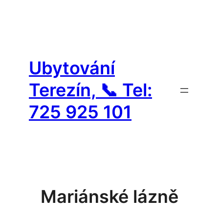
Přeskočit
na
Ubytování
obsah
Terezín, 📞 Tel:
725 925 101
Mariánské lázně