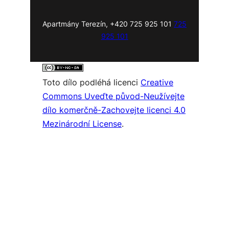
Apartmány Terezín, +420 725 925 101
725
925 101
Toto dílo podléhá licenci
Creative
Commons Uveďte původ-Neužívejte
dílo komerčně-Zachovejte licenci 4.0
Mezinárodní License
.