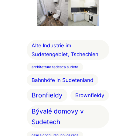
Alte Industrie im
Sudetengebiet, Tschechien
architettura tedesca sudeta
Bahnhöfe in Sudetenland
Bronfieldy
Brownfieldy
Bývalé domovy v
Sudetech
case signorili repubblica ceca