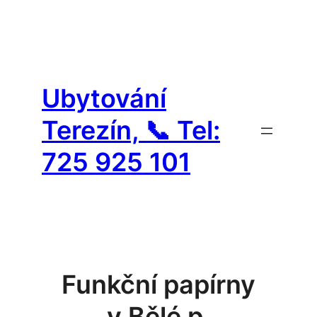
Přeskočit
na
Ubytování
obsah
Terezín, 📞 Tel:
725 925 101
Funkční papírny
v Bělé p.