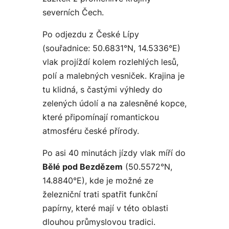
severních Čech.
Po odjezdu z České Lípy
(souřadnice: 50.6831°N, 14.5336°E)
vlak projíždí kolem rozlehlých lesů,
polí a malebných vesniček. Krajina je
tu klidná, s častými výhledy do
zelených údolí a na zalesněné kopce,
které připomínají romantickou
atmosféru české přírody.
Po asi 40 minutách jízdy vlak míří do
Bělé pod Bezdězem
(50.5572°N,
14.8840°E), kde je možné ze
železniční trati spatřit funkční
papírny, které mají v této oblasti
dlouhou průmyslovou tradici.