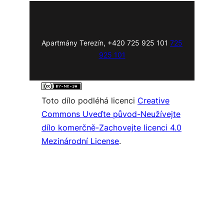
Apartmány Terezín, +420 725 925 101
725
925 101
Toto dílo podléhá licenci
Creative
Commons Uveďte původ-Neužívejte
dílo komerčně-Zachovejte licenci 4.0
Mezinárodní License
.