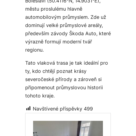
Boleslavi (50.4116°N, 14.9031°E),
městu proslulému hlavně
automobilovým průmyslem. Zde už
dominují velké průmyslové areály,
především závody Škoda Auto, které
výrazně formují moderní tvář
regionu.
Tato vlaková trasa je tak ideální pro
ty, kdo chtějí poznat krásy
severočeské přírody a zároveň si
připomenout průmyslovou historii
tohoto kraje.
Navštívené příspěvky
499