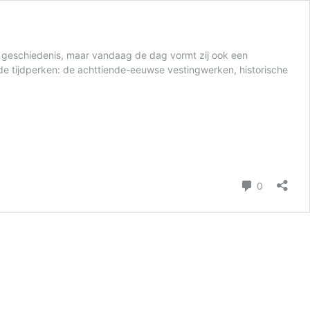
n geschiedenis, maar vandaag de dag vormt zij ook een
de tijdperken: de achttiende-eeuwse vestingwerken, historische
komentář
0