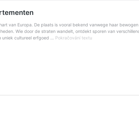
artementen
et hart van Europa. De plaats is vooral bekend vanwege haar bewoge
heden. Wie door de straten wandelt, ontdekt sporen van verschillen
Welkom
 uniek cultureel erfgoed …
Pokračování textu
in
Terezín
–
Porta
Terezín
Appartementen