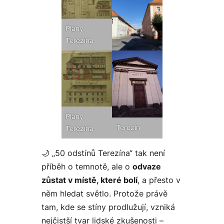
Plány
Terezína
Plány
Terezín
Terezína
🌙 „50 odstínů Terezína“ tak není
příběh o temnotě, ale o
odvaze
zůstat v místě, které bolí
, a přesto v
něm hledat světlo. Protože právě
tam, kde se stíny prodlužují, vzniká
nejčistší tvar lidské zkušenosti –