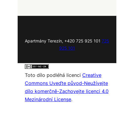
Apartmány Terezín, +420 725 925 101
725
925 101
Toto dílo podléhá licenci
Creative
Commons Uveďte původ-Neužívejte
dílo komerčně-Zachovejte licenci 4.0
Mezinárodní License
.