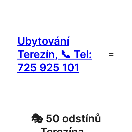
Přeskočit
na
Ubytování
obsah
Terezín, 📞 Tel:
725 925 101
🎭 50 odstínů
Terezína –