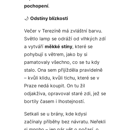
pochopení
.
🌙
Odstíny blízkosti
Večer v Terezíně má zvláštní barvu.
Světlo lamp se odráží od vlhkých zdí
a vytváří
měkké stíny
, které se
pohybují s větrem, jako by si
pamatovaly všechno, co se tu kdy
stalo. Ona sem přijížděla pravidelně
– kvůli klidu, kvůli tichu, které se v
Praze nedá koupit. On tu žil
odjakživa, opravoval staré zdi, jež se
bortily časem i lhostejností.
Setkali se u brány, kde kdysi
začínaly příběhy bez návratu. Neřekli
si mnoho – jen pár vět o počasí, o