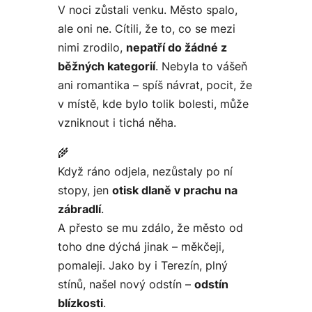
V noci zůstali venku. Město spalo,
ale oni ne. Cítili, že to, co se mezi
nimi zrodilo,
nepatří do žádné z
běžných kategorií
. Nebyla to vášeň
ani romantika – spíš návrat, pocit, že
v místě, kde bylo tolik bolesti, může
vzniknout i tichá něha.
🌾
Když ráno odjela, nezůstaly po ní
stopy, jen
otisk dlaně v prachu na
zábradlí
.
A přesto se mu zdálo, že město od
toho dne dýchá jinak – měkčeji,
pomaleji. Jako by i Terezín, plný
stínů, našel nový odstín –
odstín
blízkosti
.