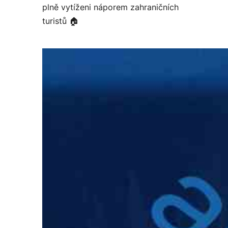
plně vytíženi náporem zahraničních
turistů 🏠