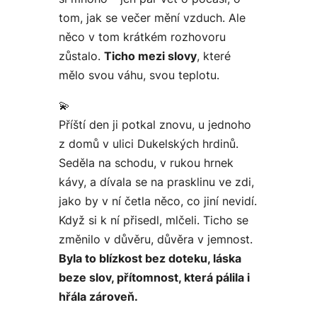
tom, jak se večer mění vzduch. Ale
něco v tom krátkém rozhovoru
zůstalo.
Ticho mezi slovy
, které
mělo svou váhu, svou teplotu.
💫
Příští den ji potkal znovu, u jednoho
z domů v ulici Dukelských hrdinů.
Seděla na schodu, v rukou hrnek
kávy, a dívala se na prasklinu ve zdi,
jako by v ní četla něco, co jiní nevidí.
Když si k ní přisedl, mlčeli. Ticho se
změnilo v důvěru, důvěra v jemnost.
Byla to blízkost bez doteku, láska
beze slov, přítomnost, která pálila i
hřála zároveň.