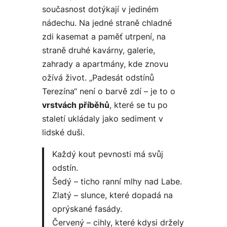
současnost dotýkají v jediném
nádechu. Na jedné straně chladné
zdi kasemat a paměť utrpení, na
straně druhé kavárny, galerie,
zahrady a apartmány, kde znovu
ožívá život. „Padesát odstínů
Terezína“ není o barvě zdí – je to o
vrstvách příběhů
, které se tu po
staletí ukládaly jako sediment v
lidské duši.
Každý kout pevnosti má svůj
odstín.
Šedý – ticho ranní mlhy nad Labe.
Zlatý – slunce, které dopadá na
oprýskané fasády.
Červený – cihly, které kdysi držely