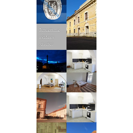
Terezín – z
výstavy
„dveře“